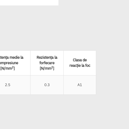
tența medie la
Rezistența la
Clasa de
ompresiune
forfecare
reacție la foc
2
2
[N/mm
]
[N/mm
]
2.5
0.3
A1