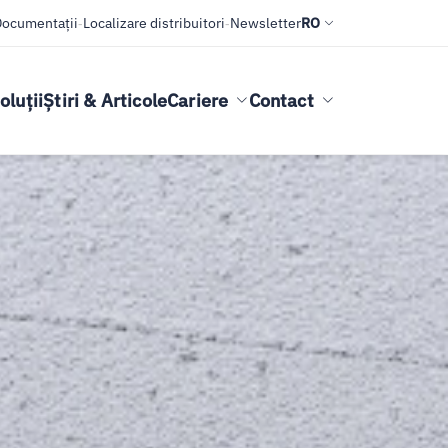
Documentații
-
Localizare distribuitori
-
Newsletter
RO
oluții
Știri & Articole
Cariere
Contact