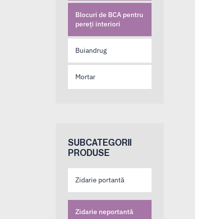
Blocuri de BCA pentru
pereți interiori
Buiandrug
Mortar
SUBCATEGORII
PRODUSE
Zidarie portantă
Zidarie neportantă