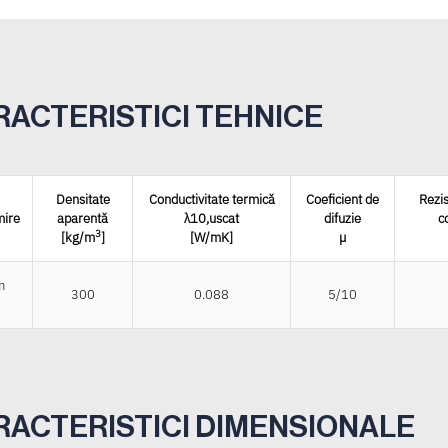
RACTERISTICI TEHNICE
Densitate
Conductivitate termică
Coeficient de
Rezis
ire
aparentă
λ10,uscat
difuzie
c
3
[kg/m
]
[W/mK]
µ
m
300
0.088
5/10
RACTERISTICI DIMENSIONALE