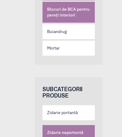
Blocuri de BCA pentru
pereți interiori
Buiandrug
Mortar
SUBCATEGORII
PRODUSE
Zidarie portantă
Zidarie neportantă