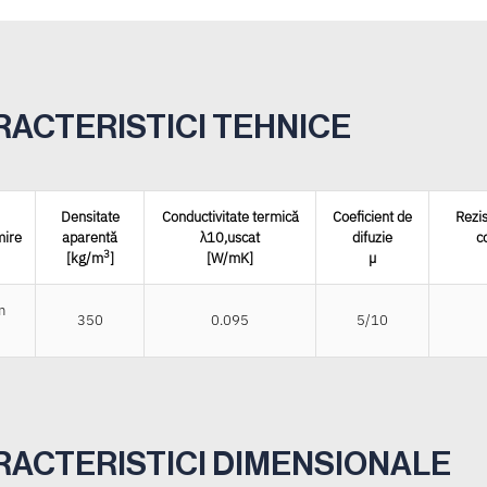
RACTERISTICI TEHNICE
Densitate
Conductivitate termică
Coeficient de
Rezis
ire
aparentă
λ10,uscat
difuzie
c
3
[kg/m
]
[W/mK]
µ
m
350
0.095
5/10
RACTERISTICI DIMENSIONALE