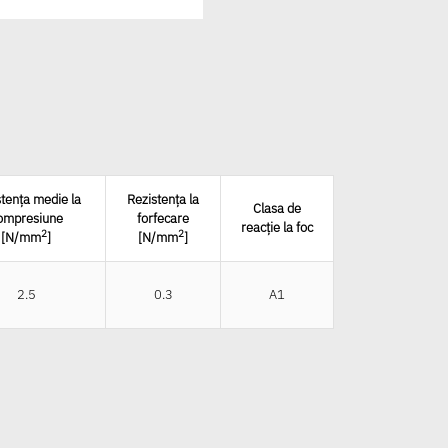
tența medie la
Rezistența la
Clasa de
ompresiune
forfecare
reacție la foc
2
2
[N/mm
]
[N/mm
]
2.5
0.3
A1