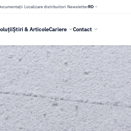
Documentații
-
Localizare distribuitori
-
Newsletter
RO
oluții
Știri & Articole
Cariere
Contact