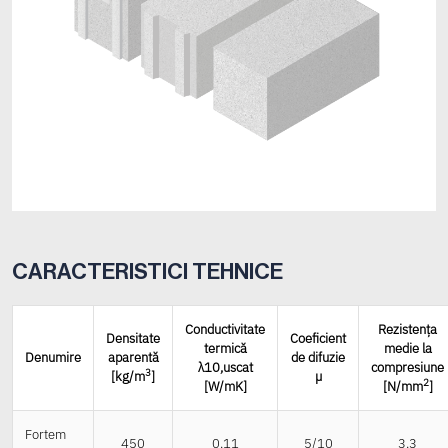
CARACTERISTICI TEHNICE
Conductivitate
Rezistența
Densitate
Coeficient
termică
medie la
Denumire
aparentă
de difuzie
λ10,uscat
compresiune
3
[kg/m
]
µ
2
[W/mK]
[N/mm
]
Fortem
450
0.11
5/10
3.3