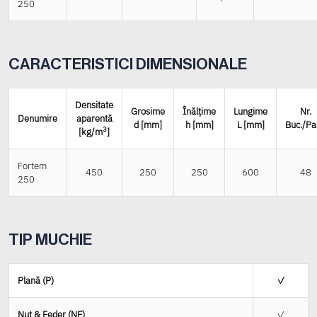
250
CARACTERISTICI DIMENSIONALE
Densitate
Grosime
Înălțime
Lungime
Nr.
Denumire
aparentă
d [mm]
h [mm]
L [mm]
Buc./Pa
3
[kg/m
]
Fortem
450
250
250
600
48
250
TIP MUCHIE
Plană (P)
✓
Nut & Feder (NF)
✓